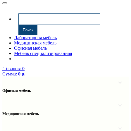
Лабораторная мебель
Медицинская мебель
Офисная мебель
Мебель специализированная
Товаров:
0
Сумма:
0 р.
Офисная мебель
Антресоли
Комплектующие к компьютерным столам
Надстройки
Медицинская мебель
Полки навесные
Столы компьютерные
Тумбы медицинские
Столы однотумбовые
Тумбы мойки медицинские