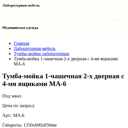
Столы двухтумбовые
Шкафы колонки медицинские
Лабораторная мебель
Столы рабочие
Шкафы медицинские
Тумбы офисные
Столы однотумбовые лабораторные
Шкафы для документов
Тумбы лабораторные
Шкафы для одежды
Тумбы мойки лабораторные
Медицинская одежда
Шкафы колонки
Шкафы колонки лабораторные
Шкафы навесные лабораторные
Халаты и костюмы
Главная
Лабораторная мебель
Тумбы-мойки лабораторные
Тумба-мойка 1-чашечная 2-х дверная с 4-мя ящиками
МА-6
Тумба-мойка 1-чашечная 2-х дверная с
4-мя ящиками МА-6
Под заказ
Цена по запросу
Арт.:
МА-6
Габариты:
1350х600х850мм