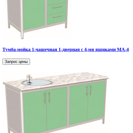
Тумба-мойка 1-чашечная 1-дверная с 4-мя ящиками МА-4
Запрос цены