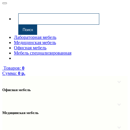
Лабораторная мебель
Медицинская мебель
Офисная мебель
Мебель специализированная
Товаров:
0
Сумма:
0 р.
Офисная мебель
Антресоли
Комплектующие к компьютерным столам
Надстройки
Медицинская мебель
Полки навесные
Столы компьютерные
Тумбы медицинские
Столы однотумбовые
Тумбы мойки медицинские