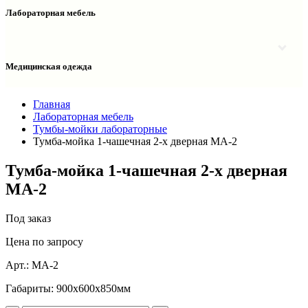
Столы двухтумбовые
Шкафы колонки медицинские
Лабораторная мебель
Столы рабочие
Шкафы медицинские
Тумбы офисные
Столы однотумбовые лабораторные
Шкафы для документов
Тумбы лабораторные
Шкафы для одежды
Тумбы мойки лабораторные
Медицинская одежда
Шкафы колонки
Шкафы колонки лабораторные
Шкафы навесные лабораторные
Халаты и костюмы
Главная
Лабораторная мебель
Тумбы-мойки лабораторные
Тумба-мойка 1-чашечная 2-х дверная МА-2
Тумба-мойка 1-чашечная 2-х дверная
МА-2
Под заказ
Цена по запросу
Арт.:
МА-2
Габариты:
900х600х850мм