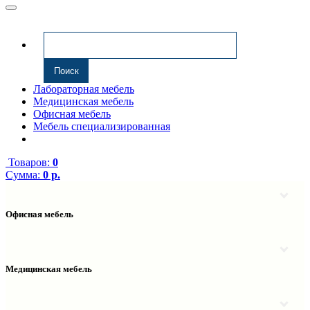
Лабораторная мебель
Медицинская мебель
Офисная мебель
Мебель специализированная
Товаров:
0
Сумма:
0 р.
Офисная мебель
Антресоли
Комплектующие к компьютерным столам
Надстройки
Медицинская мебель
Полки навесные
Столы компьютерные
Тумбы медицинские
Столы однотумбовые
Тумбы мойки медицинские