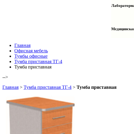
Столы дву
Шкафы кол
Лабораторна
Столы раб
Шкафы ме
Тумбы оф
Столы одн
Шкафы для
Тумбы лаб
Шкафы дл
Тумбы мой
Медицинска
Шкафы ко
Шкафы кол
Шкафы нав
Халаты и 
Главная
Офисная мебель
Тумбы офисные
Тумба приставная ТГ-4
Тумба приставная
-->
Главная
>
Тумба приставная ТГ-4
>
Тумба приставная