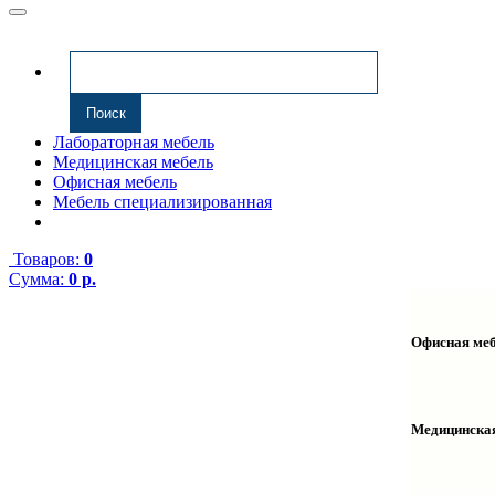
Лабораторная мебель
Медицинская мебель
Офисная мебель
Мебель специализированная
Товаров:
0
Сумма:
0 р.
Офисная ме
Антресоли
Комплекту
Надстройк
Медицинска
Полки нав
Столы ком
Тумбы мед
Столы одн
Тумбы мой