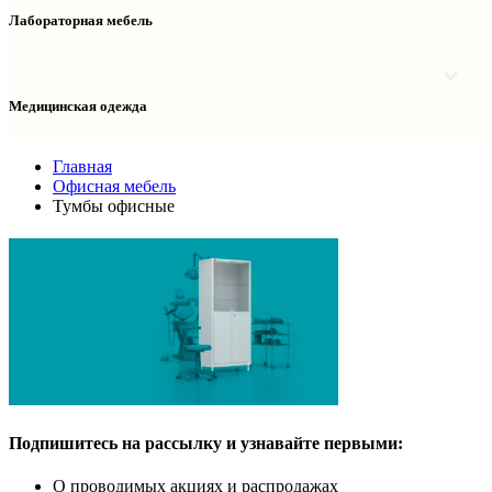
Столы двухтумбовые
Шкафы колонки медицинские
Лабораторная мебель
Столы рабочие
Шкафы медицинские
Тумбы офисные
Столы однотумбовые лабораторные
Шкафы для документов
Тумбы лабораторные
Шкафы для одежды
Тумбы мойки лабораторные
Медицинская одежда
Шкафы колонки
Шкафы колонки лабораторные
Шкафы навесные лабораторные
Халаты и костюмы
Главная
Офисная мебель
Тумбы офисные
Подпишитесь
на рассылку
и узнавайте
первыми:
О проводимых акциях
и распродажах