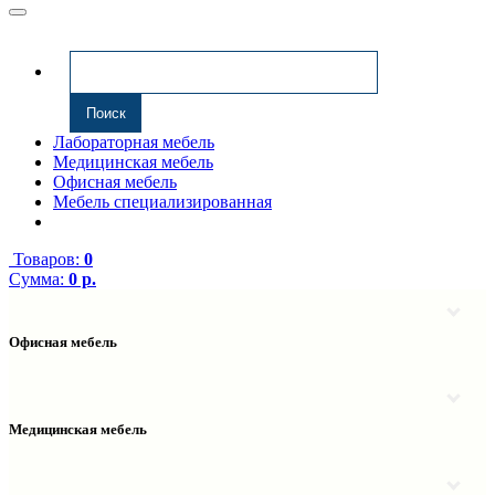
Лабораторная мебель
Медицинская мебель
Офисная мебель
Мебель специализированная
Товаров:
0
Сумма:
0 р.
Офисная мебель
Антресоли
Комплектующие к компьютерным столам
Надстройки
Медицинская мебель
Полки навесные
Столы компьютерные
Тумбы медицинские
Столы однотумбовые
Тумбы мойки медицинские