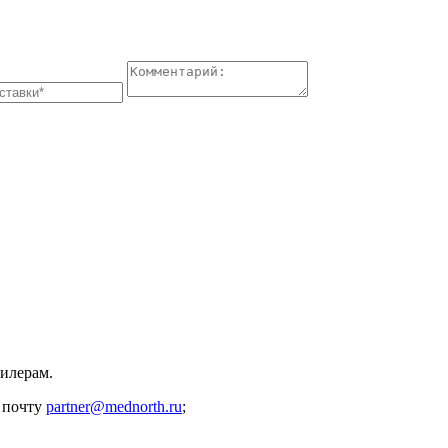
илерам.
 почту
partner@mednorth.ru
;