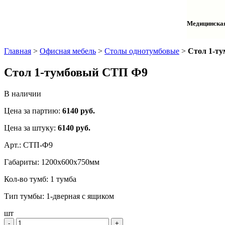
Столы одн
Шкафы для
Тумбы лаб
Шкафы дл
Тумбы мой
Медицинска
Шкафы ко
Шкафы кол
Шкафы нав
Халаты и 
Главная
>
Офисная мебель
>
Столы однотумбовые
>
Стол 1-т
Стол 1-тумбовый СТП Ф9
В наличии
Цена за партию:
6140
руб.
Цена за штуку:
6140 руб.
Арт.:
СТП-Ф9
Габариты:
1200х600х750мм
Кол-во тумб:
1 тумба
Тип тумбы:
1-дверная с ящиком
шт
‐
+