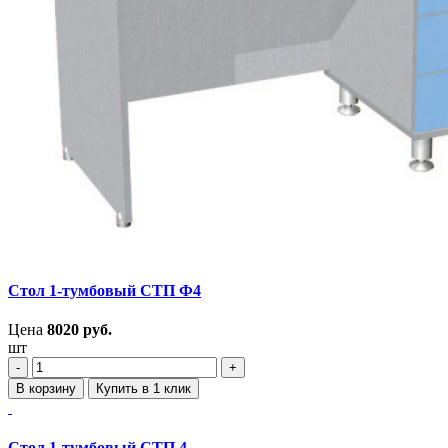
Стол 1-тумбовый СТП Ф4
Цена
8020
руб.
шт
‐
+
В корзину
Купить в 1 клик
Стол 1-тумбовый СТП 4