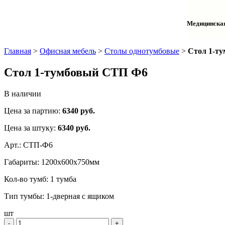
Столы одн
Шкафы для
Тумбы лаб
Шкафы дл
Тумбы мой
Медицинска
Шкафы ко
Шкафы кол
Шкафы нав
Халаты и 
Главная
>
Офисная мебель
>
Столы однотумбовые
>
Стол 1-т
Стол 1-тумбовый СТП Ф6
В наличии
Цена за партию:
6340
руб.
Цена за штуку:
6340 руб.
Арт.:
СТП-Ф6
Габариты:
1200х600х750мм
Кол-во тумб:
1 тумба
Тип тумбы:
1-дверная с ящиком
шт
‐
+