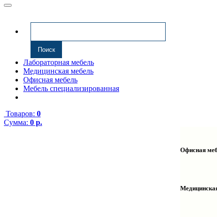
Лабораторная мебель
Медицинская мебель
Офисная мебель
Мебель специализированная
Товаров:
0
Сумма:
0 р.
Офисная ме
Антресоли
Комплекту
Надстройк
Медицинска
Полки нав
Столы ком
Тумбы мед
Столы одн
Тумбы мой