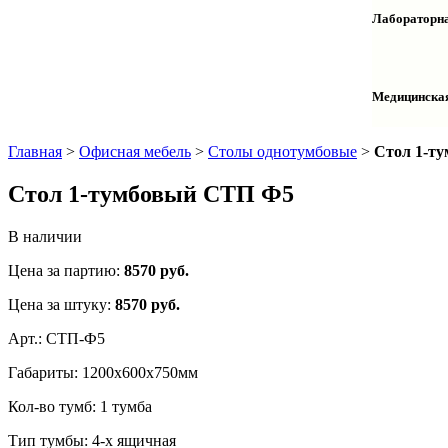
Столы дву
Шкафы кол
Лабораторна
Столы раб
Шкафы ме
Тумбы оф
Столы одн
Шкафы для
Тумбы лаб
Шкафы дл
Тумбы мой
Медицинска
Шкафы ко
Шкафы кол
Шкафы нав
Халаты и 
Главная
>
Офисная мебель
>
Столы однотумбовые
>
Стол 1-т
Стол 1-тумбовый СТП Ф5
В наличии
Цена за партию:
8570
руб.
Цена за штуку:
8570 руб.
Арт.:
СТП-Ф5
Габариты:
1200х600х750мм
Кол-во тумб:
1 тумба
Тип тумбы:
4-х ящичная