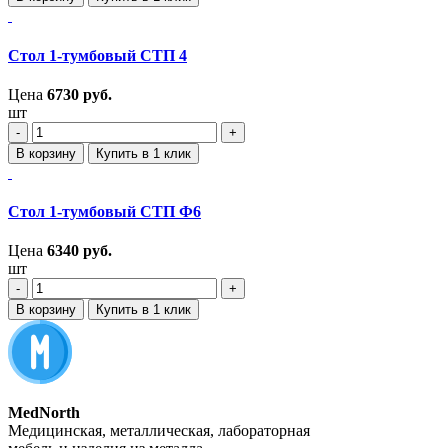
Стол 1-тумбовый СТП 4
Цена
6730
руб.
шт
‐
+
В корзину
Купить в 1 клик
Стол 1-тумбовый СТП Ф6
Цена
6340
руб.
шт
‐
+
В корзину
Купить в 1 клик
MedNorth
Медицинская, металлическая, лабораторная