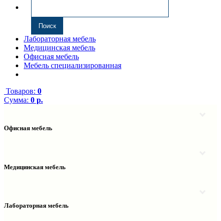
Лабораторная мебель
Медицинская мебель
Офисная мебель
Мебель специализированная
Товаров:
0
Сумма:
0 р.
Офисная мебель
Антресоли
Комплектующие к компьютерным столам
Надстройки
Медицинская мебель
Полки навесные
Столы компьютерные
Тумбы медицинские
Столы однотумбовые
Тумбы мойки медицинские
Столы двухтумбовые
Шкафы колонки медицинские
Лабораторная мебель
Столы рабочие
Шкафы медицинские
Тумбы офисные