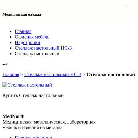
Столы однотумбовые лабораторные
Шкафы для документов
Тумбы лабораторные
Шкафы для одежды
Тумбы мойки лабораторные
Медицинская одежда
Шкафы колонки
Шкафы колонки лабораторные
Шкафы навесные лабораторные
Халаты и костюмы
Главная
Офисная мебель
Надстройки
Стеллаж настольный НС-3
Стеллаж настольный
-->
Главная
>
Стеллаж настольный НС-3
>
Стеллаж настольный
Купить Стеллаж настольный
MedNorth
Медицинская, металлическая, лабораторная
мебель и изделия из металла
Главная страница