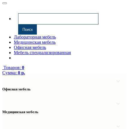
Лабораторная мебель
Медицинская мебель
Офисная мебель
Мебель специализированная
Товаров:
0
Сумма:
0 р.
Офисная мебель
Антресоли
Комплектующие к компьютерным столам
Надстройки
Медицинская мебель
Полки навесные
Столы компьютерные
Тумбы медицинские
Столы однотумбовые
Тумбы мойки медицинские