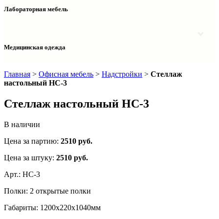
Столы двухтумбовые
Шкафы колонки медицинские
Лабораторная мебель
Столы рабочие
Шкафы медицинские
Тумбы офисные
Столы однотумбовые лабораторные
Шкафы для документов
Тумбы лабораторные
Шкафы для одежды
Тумбы мойки лабораторные
Медицинская одежда
Шкафы колонки
Шкафы колонки лабораторные
Шкафы навесные лабораторные
Халаты и костюмы
Главная
>
Офисная мебель
>
Надстройки
>
Стеллаж
настольный НС-3
Стеллаж настольный НС-3
В наличии
Цена за партию:
2510
руб.
Цена за штуку:
2510 руб.
Арт.:
НС-3
Полки:
2 открытые полки
Габариты:
1200х220х1040мм