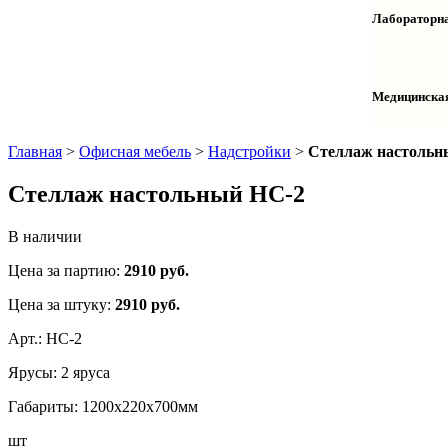
Столы дву
Шкафы кол
Лабораторна
Столы раб
Шкафы ме
Тумбы оф
Столы одн
Шкафы для
Тумбы лаб
Шкафы дл
Тумбы мой
Медицинска
Шкафы ко
Шкафы кол
Шкафы нав
Халаты и 
Главная
>
Офисная мебель
>
Надстройки
>
Стеллаж настольн
Стеллаж настольный НС-2
В наличии
Цена за партию:
2910
руб.
Цена за штуку:
2910 руб.
Арт.:
НС-2
Ярусы:
2 яруса
Габариты:
1200х220х700мм
шт