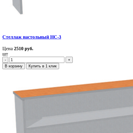
Стеллаж настольный НС-3
Цена
2510
руб.
шт
‐
+
В корзину
Купить в 1 клик