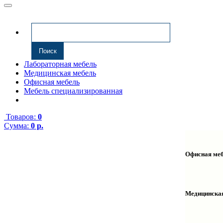
Лабораторная мебель
Медицинская мебель
Офисная мебель
Мебель специализированная
Товаров:
0
Сумма:
0 р.
Офисная ме
Антресоли
Комплекту
Надстройк
Медицинска
Полки нав
Столы ком
Тумбы мед
Столы одн
Тумбы мой