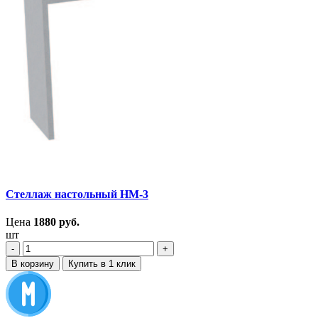
Стеллаж настольный НМ-3
Цена
1880
руб.
шт
‐
+
В корзину
Купить в 1 клик