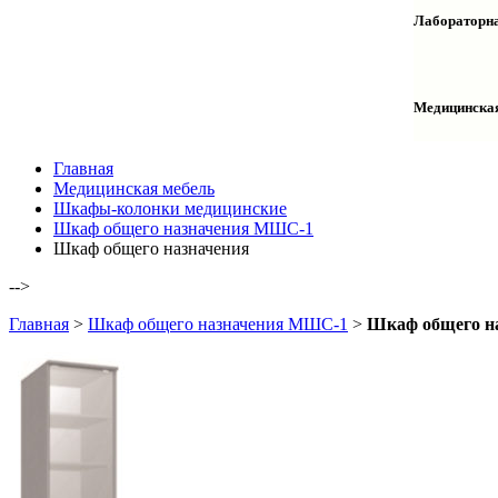
Столы дву
Шкафы кол
Лабораторна
Столы раб
Шкафы ме
Тумбы оф
Столы одн
Шкафы для
Тумбы лаб
Шкафы дл
Тумбы мой
Медицинска
Шкафы ко
Шкафы кол
Шкафы нав
Халаты и 
Главная
Медицинская мебель
Шкафы-колонки медицинские
Шкаф общего назначения МШС-1
Шкаф общего назначения
-->
Главная
>
Шкаф общего назначения МШС-1
>
Шкаф общего н