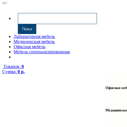
Лабораторная мебель
Медицинская мебель
Офисная мебель
Мебель специализированная
Товаров:
0
Сумма:
0 р.
Офисная ме
Антресоли
Комплекту
Надстройк
Медицинска
Полки нав
Столы ком
Тумбы мед
Столы одн
Тумбы мой