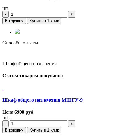
шт
‐
+
В корзину
Купить в 1 клик
Способы оплаты:
Шкаф общего назначения
С этим товаром покупают:
Шкаф общего назначения МШГУ-9
Цена
6900
руб.
шт
‐
+
В корзину
Купить в 1 клик