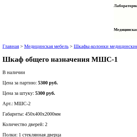
Столы дву
Шкафы кол
Лабораторна
Столы раб
Шкафы ме
Тумбы оф
Столы одн
Шкафы для
Тумбы лаб
Шкафы дл
Тумбы мой
Медицинска
Шкафы ко
Шкафы кол
Шкафы нав
Халаты и 
Главная
>
Медицинская мебель
>
Шкафы-колонки медицински
Шкаф общего назначения МШС-1
В наличии
Цена за партию:
5300
руб.
Цена за штуку:
5300 руб.
Арт.:
МШС-2
Габариты:
450х400х2000мм
Количество дверей:
2
Полки:
1 стеклянная дверца