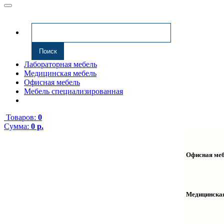
Лабораторная мебель
Медицинская мебель
Офисная мебель
Мебель специализированная
Товаров:
0
Сумма:
0 р.
Офисная ме
Антресоли
Комплекту
Надстройк
Медицинска
Полки нав
Столы ком
Тумбы мед
Столы одн
Тумбы мой