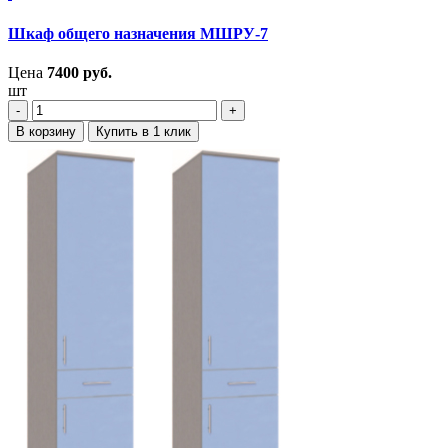
Шкаф общего назначения МШРУ-7
Цена
7400
руб.
шт
‐
+
В корзину
Купить в 1 клик