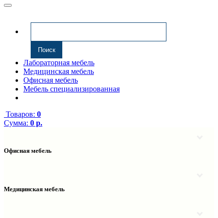
Лабораторная мебель
Медицинская мебель
Офисная мебель
Мебель специализированная
Товаров:
0
Сумма:
0 р.
Офисная мебель
Антресоли
Комплектующие к компьютерным столам
Надстройки
Медицинская мебель
Полки навесные
Столы компьютерные
Тумбы медицинские
Столы однотумбовые
Тумбы мойки медицинские