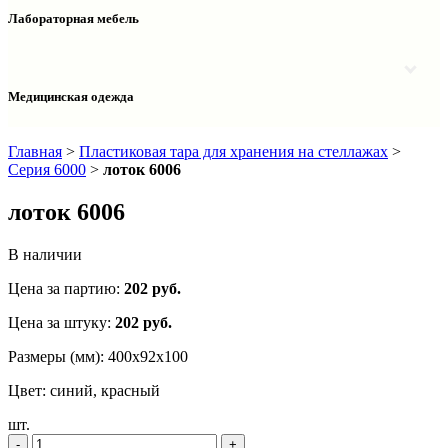
Столы двухтумбовые
Шкафы колонки медицинские
Лабораторная мебель
Столы рабочие
Шкафы медицинские
Тумбы офисные
Столы однотумбовые лабораторные
Шкафы для документов
Тумбы лабораторные
Шкафы для одежды
Тумбы мойки лабораторные
Медицинская одежда
Шкафы колонки
Шкафы колонки лабораторные
Шкафы навесные лабораторные
Халаты и костюмы
Главная
>
Пластиковая тара для хранения на стеллажах
>
Серия 6000
>
лоток 6006
лоток 6006
В наличии
Цена за партию:
202
руб.
Цена за штуку:
202 руб.
Размеры (мм):
400x92x100
Цвет:
синий, красный
шт.
‐
+