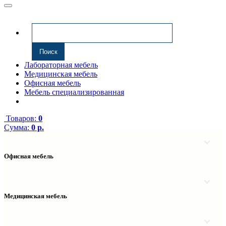
Лабораторная мебель
Медицинская мебель
Офисная мебель
Мебель специализированная
Товаров:
0
Сумма:
0 р.
Офисная мебель
Антресоли
Комплектующие к компьютерным столам
Надстройки
Медицинская мебель
Полки навесные
Столы компьютерные
Тумбы медицинские
Столы однотумбовые
Тумбы мойки медицинские