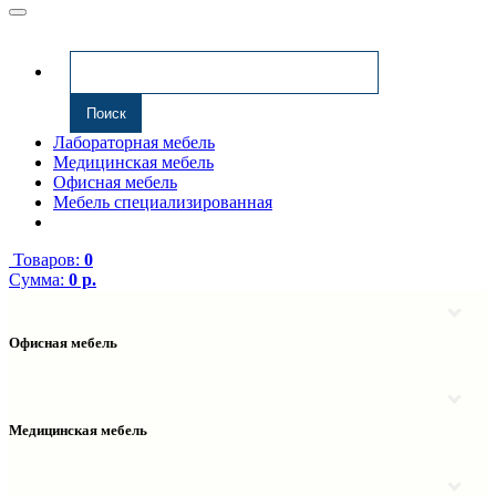
Лабораторная мебель
Медицинская мебель
Офисная мебель
Мебель специализированная
Товаров:
0
Сумма:
0 р.
Офисная мебель
Антресоли
Комплектующие к компьютерным столам
Надстройки
Медицинская мебель
Полки навесные
Столы компьютерные
Тумбы медицинские
Столы однотумбовые
Тумбы мойки медицинские