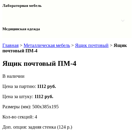
Столы двухтумбовые
Шкафы колонки медицинские
Лабораторная мебель
Столы рабочие
Шкафы медицинские
Тумбы офисные
Столы однотумбовые лабораторные
Шкафы для документов
Тумбы лабораторные
Шкафы для одежды
Тумбы мойки лабораторные
Медицинская одежда
Шкафы колонки
Шкафы колонки лабораторные
Шкафы навесные лабораторные
Халаты и костюмы
Главная
>
Металлическая мебель
>
Ящик почтовый
>
Ящик
почтовый ПМ-4
Ящик почтовый ПМ-4
В наличии
Цена за партию:
1112
руб.
Цена за штуку:
1112 руб.
Размеры (мм):
500х385х195
Кол-во секций:
4
Доп. опция:
задняя стенка (124 р.)