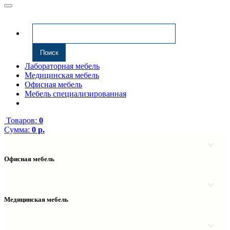
Лабораторная мебель
Медицинская мебель
Офисная мебель
Мебель специализированная
Товаров:
0
Сумма:
0 р.
Офисная мебель
Антресоли
Комплектующие к компьютерным столам
Надстройки
Медицинская мебель
Полки навесные
Столы компьютерные
Тумбы медицинские
Столы однотумбовые
Тумбы мойки медицинские