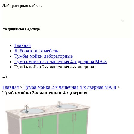
Столы двухтумбовые
Шкафы колонки медицинские
Лабораторная мебель
Столы рабочие
Шкафы медицинские
Тумбы офисные
Столы однотумбовые лабораторные
Шкафы для документов
Тумбы лабораторные
Шкафы для одежды
Тумбы мойки лабораторные
Медицинская одежда
Шкафы колонки
Шкафы колонки лабораторные
Шкафы навесные лабораторные
Халаты и костюмы
Главная
Лабораторная мебель
Тумбы-мойки лабораторные
Тумба-мойка 2-х чашечная 4-х дверная МА-8
Тумба-мойка 2-х чашечная 4-х дверная
-->
Главная
>
Тумба-мойка 2-х чашечная 4-х дверная МА-8
>
Тумба-мойка 2-х чашечная 4-х дверная