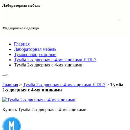
Столы двухтумбовые
Шкафы колонки медицинские
Лабораторная мебель
Столы рабочие
Шкафы медицинские
Тумбы офисные
Столы однотумбовые лабораторные
Шкафы для документов
Тумбы лабораторные
Шкафы для одежды
Тумбы мойки лабораторные
Медицинская одежда
Шкафы колонки
Шкафы колонки лабораторные
Шкафы навесные лабораторные
Халаты и костюмы
Главная
Лабораторная мебель
Тумбы лабораторные
Тумба 2-х дверная с 4-мя ящиками ЛТЛ-7
Тумба 2-х дверная с 4-мя ящиками
-->
Главная
>
Тумба 2-х дверная с 4-мя ящиками ЛТЛ-7
>
Тумба
2-х дверная с 4-мя ящиками
Купить Тумба 2-х дверная с 4-мя ящиками