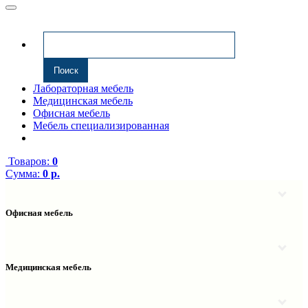
Лабораторная мебель
Медицинская мебель
Офисная мебель
Мебель специализированная
Товаров:
0
Сумма:
0 р.
Офисная мебель
Антресоли
Комплектующие к компьютерным столам
Надстройки
Медицинская мебель
Полки навесные
Столы компьютерные
Тумбы медицинские
Столы однотумбовые
Тумбы мойки медицинские