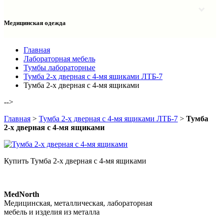
Столы однотумбовые лабораторные
Шкафы для документов
Тумбы лабораторные
Шкафы для одежды
Тумбы мойки лабораторные
Медицинская одежда
Шкафы колонки
Шкафы колонки лабораторные
Шкафы навесные лабораторные
Халаты и костюмы
Главная
Лабораторная мебель
Тумбы лабораторные
Тумба 2-х дверная с 4-мя ящиками ЛТБ-7
Тумба 2-х дверная с 4-мя ящиками
-->
Главная
>
Тумба 2-х дверная с 4-мя ящиками ЛТБ-7
>
Тумба
2-х дверная с 4-мя ящиками
Купить Тумба 2-х дверная с 4-мя ящиками
MedNorth
Медицинская, металлическая, лабораторная
мебель и изделия из металла