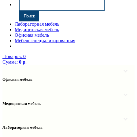
Лабораторная мебель
Медицинская мебель
Офисная мебель
Мебель специализированная
Товаров:
0
Сумма:
0 р.
Офисная мебель
Антресоли
Комплектующие к компьютерным столам
Надстройки
Медицинская мебель
Полки навесные
Столы компьютерные
Тумбы медицинские
Столы однотумбовые
Тумбы мойки медицинские
Столы двухтумбовые
Шкафы колонки медицинские
Лабораторная мебель
Столы рабочие
Шкафы медицинские
Тумбы офисные