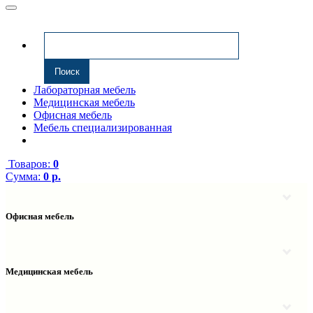
Лабораторная мебель
Медицинская мебель
Офисная мебель
Мебель специализированная
Товаров:
0
Сумма:
0 р.
Офисная мебель
Антресоли
Комплектующие к компьютерным столам
Надстройки
Медицинская мебель
Полки навесные
Столы компьютерные
Тумбы медицинские
Столы однотумбовые
Тумбы мойки медицинские