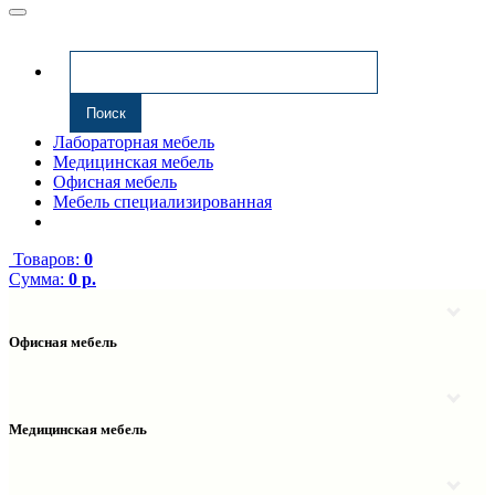
Лабораторная мебель
Медицинская мебель
Офисная мебель
Мебель специализированная
Товаров:
0
Сумма:
0 р.
Офисная мебель
Антресоли
Комплектующие к компьютерным столам
Надстройки
Медицинская мебель
Полки навесные
Столы компьютерные
Тумбы медицинские
Столы однотумбовые
Тумбы мойки медицинские