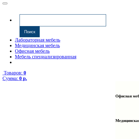
Лабораторная мебель
Медицинская мебель
Офисная мебель
Мебель специализированная
Товаров:
0
Сумма:
0 р.
Офисная ме
Антресоли
Комплекту
Надстройк
Медицинска
Полки нав
Столы ком
Тумбы мед
Столы одн
Тумбы мой