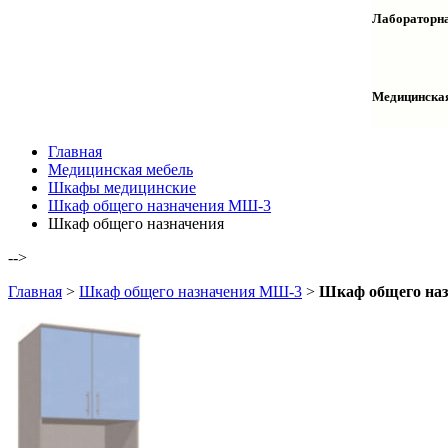
Столы дву
Шкафы кол
Лабораторна
Столы раб
Шкафы ме
Тумбы оф
Столы одн
Шкафы для
Тумбы лаб
Шкафы дл
Тумбы мой
Медицинска
Шкафы ко
Шкафы кол
Шкафы нав
Халаты и 
Главная
Медицинская мебель
Шкафы медицинские
Шкаф общего назначения МШ-3
Шкаф общего назначения
-->
Главная
>
Шкаф общего назначения МШ-3
>
Шкаф общего наз