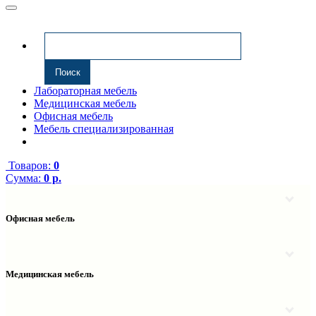
Лабораторная мебель
Медицинская мебель
Офисная мебель
Мебель специализированная
Товаров:
0
Сумма:
0 р.
Офисная мебель
Антресоли
Комплектующие к компьютерным столам
Надстройки
Медицинская мебель
Полки навесные
Столы компьютерные
Тумбы медицинские
Столы однотумбовые
Тумбы мойки медицинские