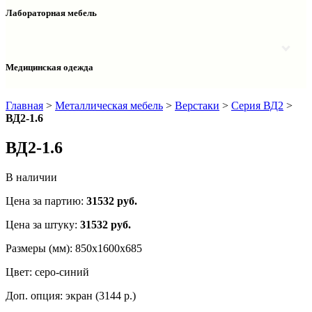
Столы двухтумбовые
Шкафы колонки медицинские
Лабораторная мебель
Столы рабочие
Шкафы медицинские
Тумбы офисные
Столы однотумбовые лабораторные
Шкафы для документов
Тумбы лабораторные
Шкафы для одежды
Тумбы мойки лабораторные
Медицинская одежда
Шкафы колонки
Шкафы колонки лабораторные
Шкафы навесные лабораторные
Халаты и костюмы
Главная
>
Металлическая мебель
>
Верстаки
>
Серия ВД2
>
ВД2-1.6
ВД2-1.6
В наличии
Цена за партию:
31532
руб.
Цена за штуку:
31532 руб.
Размеры (мм):
850х1600х685
Цвет:
серо-синий
Доп. опция:
экран (3144 р.)