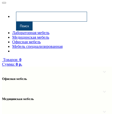
Лабораторная мебель
Медицинская мебель
Офисная мебель
Мебель специализированная
Товаров:
0
Сумма:
0 р.
Офисная мебель
Антресоли
Комплектующие к компьютерным столам
Надстройки
Медицинская мебель
Полки навесные
Столы компьютерные
Тумбы медицинские
Столы однотумбовые
Тумбы мойки медицинские