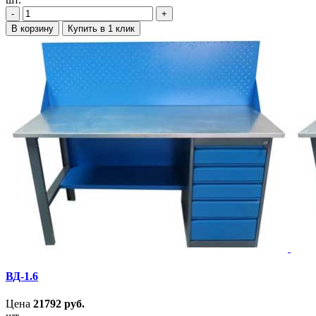
‐
+
В корзину
Купить в 1 клик
ВД-1.6
Цена
21792
руб.