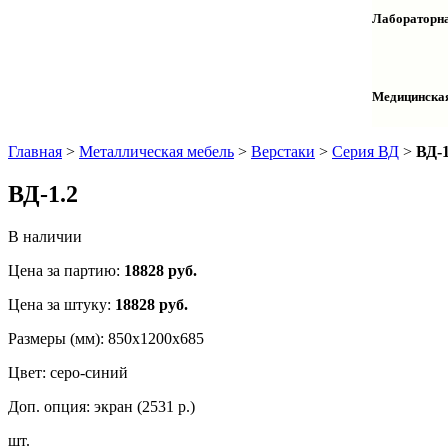
Столы дву
Шкафы кол
Лабораторна
Столы раб
Шкафы ме
Тумбы оф
Столы одн
Шкафы для
Тумбы лаб
Шкафы дл
Тумбы мой
Медицинска
Шкафы ко
Шкафы кол
Шкафы нав
Халаты и 
Главная
>
Металлическая мебель
>
Верстаки
>
Серия ВД
>
ВД-1
ВД-1.2
В наличии
Цена за партию:
18828
руб.
Цена за штуку:
18828 руб.
Размеры (мм):
850х1200х685
Цвет:
серо-синий
Доп. опция:
экран (2531 р.)
шт.