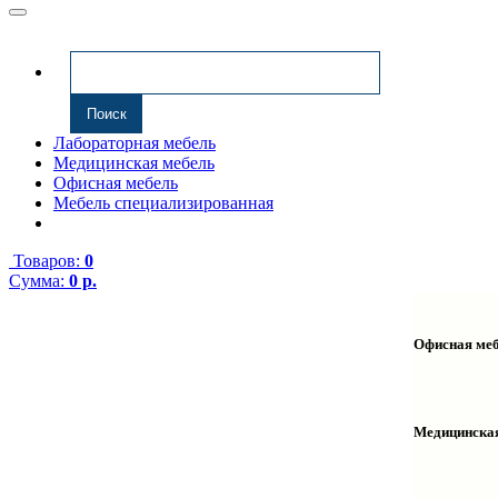
Лабораторная мебель
Медицинская мебель
Офисная мебель
Мебель специализированная
Товаров:
0
Сумма:
0 р.
Офисная ме
Антресоли
Комплекту
Надстройк
Медицинска
Полки нав
Столы ком
Тумбы мед
Столы одн
Тумбы мой