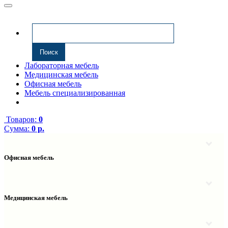
Лабораторная мебель
Медицинская мебель
Офисная мебель
Мебель специализированная
Товаров:
0
Сумма:
0 р.
Офисная мебель
Антресоли
Комплектующие к компьютерным столам
Надстройки
Медицинская мебель
Полки навесные
Столы компьютерные
Тумбы медицинские
Столы однотумбовые
Тумбы мойки медицинские