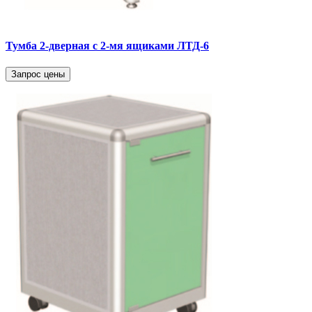
Тумба 2-дверная с 2-мя ящиками ЛТД-6
Запрос цены