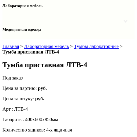
Столы двухтумбовые
Шкафы колонки медицинские
Лабораторная мебель
Столы рабочие
Шкафы медицинские
Тумбы офисные
Столы однотумбовые лабораторные
Шкафы для документов
Тумбы лабораторные
Шкафы для одежды
Тумбы мойки лабораторные
Медицинская одежда
Шкафы колонки
Шкафы колонки лабораторные
Шкафы навесные лабораторные
Халаты и костюмы
Главная
>
Лабораторная мебель
>
Тумбы лабораторные
>
Тумба приставная ЛТВ-4
Тумба приставная ЛТВ-4
Под заказ
Цена за партию:
руб.
Цена за штуку:
руб.
Арт.:
ЛТВ-4
Габариты:
400х600х850мм
Количество ящиков:
4-х ящичная