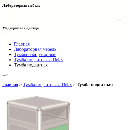
Столы двухтумбовые
Шкафы колонки медицинские
Лабораторная мебель
Столы рабочие
Шкафы медицинские
Тумбы офисные
Столы однотумбовые лабораторные
Шкафы для документов
Тумбы лабораторные
Шкафы для одежды
Тумбы мойки лабораторные
Медицинская одежда
Шкафы колонки
Шкафы колонки лабораторные
Шкафы навесные лабораторные
Халаты и костюмы
Главная
Лабораторная мебель
Тумбы лабораторные
Тумба подкатная ЛТМ-3
Тумба подкатная
-->
Главная
>
Тумба подкатная ЛТМ-3
>
Тумба подкатная