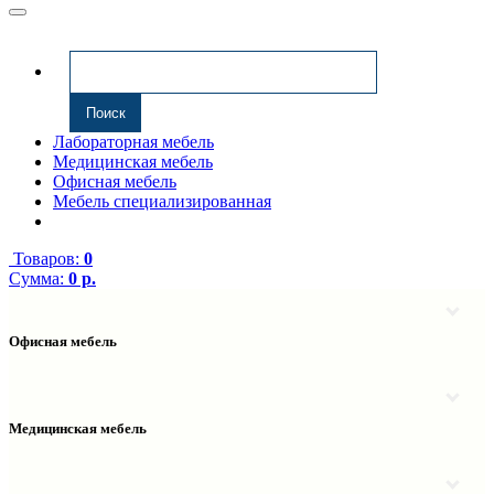
Лабораторная мебель
Медицинская мебель
Офисная мебель
Мебель специализированная
Товаров:
0
Сумма:
0 р.
Офисная мебель
Антресоли
Комплектующие к компьютерным столам
Надстройки
Медицинская мебель
Полки навесные
Столы компьютерные
Тумбы медицинские
Столы однотумбовые
Тумбы мойки медицинские