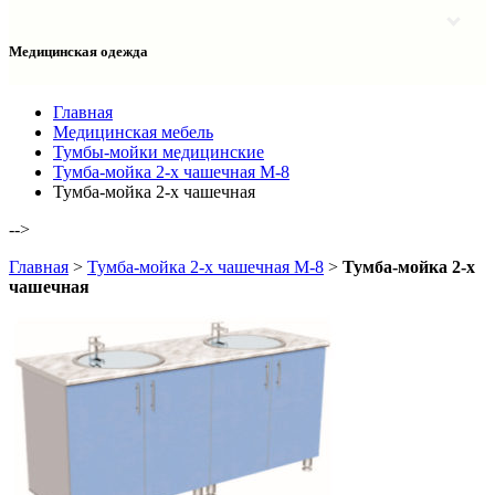
Столы однотумбовые лабораторные
Шкафы для документов
Тумбы лабораторные
Шкафы для одежды
Тумбы мойки лабораторные
Медицинская одежда
Шкафы колонки
Шкафы колонки лабораторные
Шкафы навесные лабораторные
Халаты и костюмы
Главная
Медицинская мебель
Тумбы-мойки медицинские
Тумба-мойка 2-х чашечная М-8
Тумба-мойка 2-х чашечная
-->
Главная
>
Тумба-мойка 2-х чашечная М-8
>
Тумба-мойка 2-х
чашечная