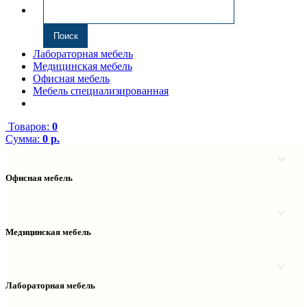
Лабораторная мебель
Медицинская мебель
Офисная мебель
Мебель специализированная
Товаров:
0
Сумма:
0 р.
Офисная мебель
Антресоли
Комплектующие к компьютерным столам
Надстройки
Медицинская мебель
Полки навесные
Столы компьютерные
Тумбы медицинские
Столы однотумбовые
Тумбы мойки медицинские
Столы двухтумбовые
Шкафы колонки медицинские
Лабораторная мебель
Столы рабочие
Шкафы медицинские
Тумбы офисные