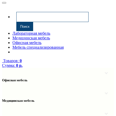
Лабораторная мебель
Медицинская мебель
Офисная мебель
Мебель специализированная
Товаров:
0
Сумма:
0 р.
Офисная мебель
Антресоли
Комплектующие к компьютерным столам
Надстройки
Медицинская мебель
Полки навесные
Столы компьютерные
Тумбы медицинские
Столы однотумбовые
Тумбы мойки медицинские