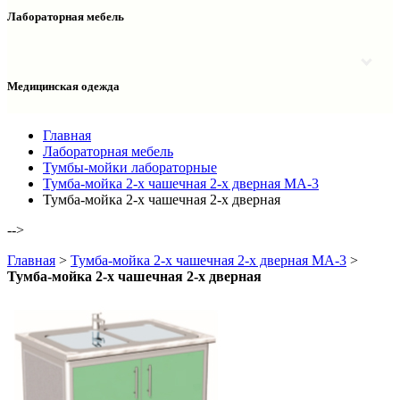
Столы двухтумбовые
Шкафы колонки медицинские
Лабораторная мебель
Столы рабочие
Шкафы медицинские
Тумбы офисные
Столы однотумбовые лабораторные
Шкафы для документов
Тумбы лабораторные
Шкафы для одежды
Тумбы мойки лабораторные
Медицинская одежда
Шкафы колонки
Шкафы колонки лабораторные
Шкафы навесные лабораторные
Халаты и костюмы
Главная
Лабораторная мебель
Тумбы-мойки лабораторные
Тумба-мойка 2-х чашечная 2-х дверная МА-3
Тумба-мойка 2-х чашечная 2-х дверная
-->
Главная
>
Тумба-мойка 2-х чашечная 2-х дверная МА-3
>
Тумба-мойка 2-х чашечная 2-х дверная