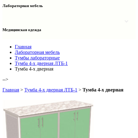
Столы двухтумбовые
Шкафы колонки медицинские
Лабораторная мебель
Столы рабочие
Шкафы медицинские
Тумбы офисные
Столы однотумбовые лабораторные
Шкафы для документов
Тумбы лабораторные
Шкафы для одежды
Тумбы мойки лабораторные
Медицинская одежда
Шкафы колонки
Шкафы колонки лабораторные
Шкафы навесные лабораторные
Халаты и костюмы
Главная
Лабораторная мебель
Тумбы лабораторные
Тумба 4-х дверная ЛТБ-1
Тумба 4-х дверная
-->
Главная
>
Тумба 4-х дверная ЛТБ-1
>
Тумба 4-х дверная