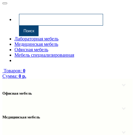
Лабораторная мебель
Медицинская мебель
Офисная мебель
Мебель специализированная
Товаров:
0
Сумма:
0 р.
Офисная мебель
Антресоли
Комплектующие к компьютерным столам
Надстройки
Медицинская мебель
Полки навесные
Столы компьютерные
Тумбы медицинские
Столы однотумбовые
Тумбы мойки медицинские