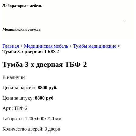
Столы двухтумбовые
Шкафы колонки медицинские
Лабораторная мебель
Столы рабочие
Шкафы медицинские
Тумбы офисные
Столы однотумбовые лабораторные
Шкафы для документов
Тумбы лабораторные
Шкафы для одежды
Тумбы мойки лабораторные
Медицинская одежда
Шкафы колонки
Шкафы колонки лабораторные
Шкафы навесные лабораторные
Халаты и костюмы
Главная
>
Медицинская мебель
>
Тумбы медицинские
>
Тумба 3-х дверная ТБФ-2
Тумба 3-х дверная ТБФ-2
В наличии
Цена за партию:
8800
руб.
Цена за штуку:
8800 руб.
Арт.:
ТБФ-2
Габариты:
1200х600х750 мм
Количество дверей:
3 двери