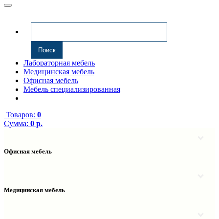
Лабораторная мебель
Медицинская мебель
Офисная мебель
Мебель специализированная
Товаров:
0
Сумма:
0 р.
Офисная мебель
Антресоли
Комплектующие к компьютерным столам
Надстройки
Медицинская мебель
Полки навесные
Столы компьютерные
Тумбы медицинские
Столы однотумбовые
Тумбы мойки медицинские