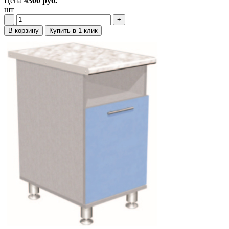
Цена
4300
руб.
шт
‐
+
В корзину
Купить в 1 клик