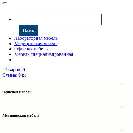
Лабораторная мебель
Медицинская мебель
Офисная мебель
Мебель специализированная
Товаров:
0
Сумма:
0 р.
Офисная мебель
Антресоли
Комплектующие к компьютерным столам
Надстройки
Медицинская мебель
Полки навесные
Столы компьютерные
Тумбы медицинские
Столы однотумбовые
Тумбы мойки медицинские