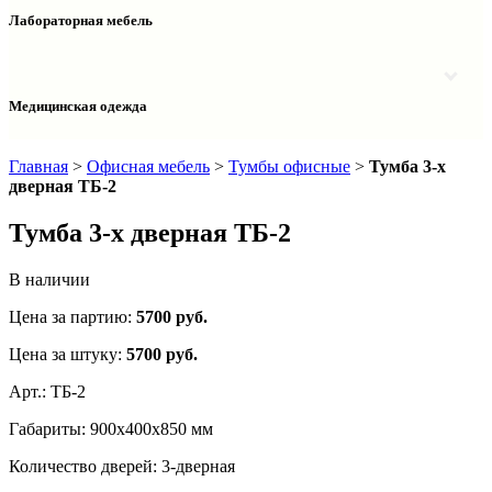
Столы двухтумбовые
Шкафы колонки медицинские
Лабораторная мебель
Столы рабочие
Шкафы медицинские
Тумбы офисные
Столы однотумбовые лабораторные
Шкафы для документов
Тумбы лабораторные
Шкафы для одежды
Тумбы мойки лабораторные
Медицинская одежда
Шкафы колонки
Шкафы колонки лабораторные
Шкафы навесные лабораторные
Халаты и костюмы
Главная
>
Офисная мебель
>
Тумбы офисные
>
Тумба 3-х
дверная ТБ-2
Тумба 3-х дверная ТБ-2
В наличии
Цена за партию:
5700
руб.
Цена за штуку:
5700 руб.
Арт.:
ТБ-2
Габариты:
900х400х850 мм
Количество дверей:
3-дверная