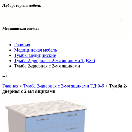
Столы двухтумбовые
Шкафы колонки медицинские
Лабораторная мебель
Столы рабочие
Шкафы медицинские
Тумбы офисные
Столы однотумбовые лабораторные
Шкафы для документов
Тумбы лабораторные
Шкафы для одежды
Тумбы мойки лабораторные
Медицинская одежда
Шкафы колонки
Шкафы колонки лабораторные
Шкафы навесные лабораторные
Халаты и костюмы
Главная
Медицинская мебель
Тумбы медицинские
Тумба 2-дверная с 2-мя ящиками ТДФ-6
Тумба 2-дверная с 2-мя ящиками
-->
Главная
>
Тумба 2-дверная с 2-мя ящиками ТДФ-6
>
Тумба 2-
дверная с 2-мя ящиками