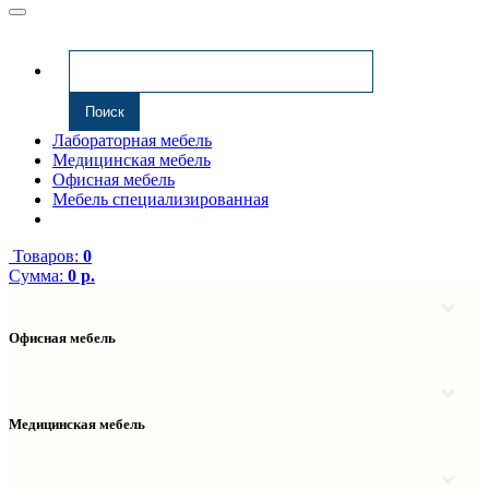
Лабораторная мебель
Медицинская мебель
Офисная мебель
Мебель специализированная
Товаров:
0
Сумма:
0 р.
Офисная мебель
Антресоли
Комплектующие к компьютерным столам
Надстройки
Медицинская мебель
Полки навесные
Столы компьютерные
Тумбы медицинские
Столы однотумбовые
Тумбы мойки медицинские