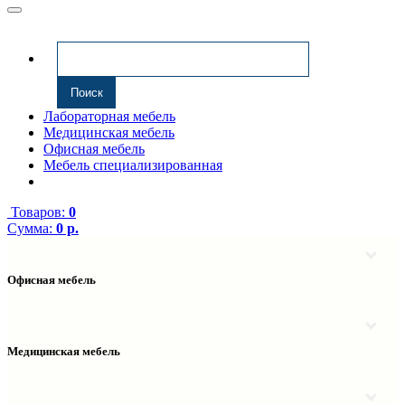
Лабораторная мебель
Медицинская мебель
Офисная мебель
Мебель специализированная
Товаров:
0
Сумма:
0 р.
Офисная мебель
Антресоли
Комплектующие к компьютерным столам
Надстройки
Медицинская мебель
Полки навесные
Столы компьютерные
Тумбы медицинские
Столы однотумбовые
Тумбы мойки медицинские