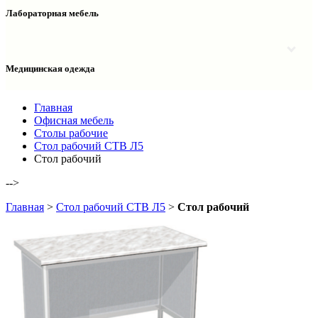
Столы двухтумбовые
Шкафы колонки медицинские
Лабораторная мебель
Столы рабочие
Шкафы медицинские
Тумбы офисные
Столы однотумбовые лабораторные
Шкафы для документов
Тумбы лабораторные
Шкафы для одежды
Тумбы мойки лабораторные
Медицинская одежда
Шкафы колонки
Шкафы колонки лабораторные
Шкафы навесные лабораторные
Халаты и костюмы
Главная
Офисная мебель
Столы рабочие
Стол рабочий СТВ Л5
Стол рабочий
-->
Главная
>
Стол рабочий СТВ Л5
>
Стол рабочий