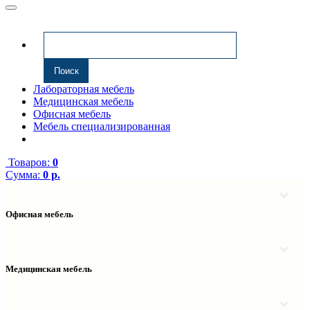
Лабораторная мебель
Медицинская мебель
Офисная мебель
Мебель специализированная
Товаров:
0
Сумма:
0 р.
Офисная мебель
Антресоли
Комплектующие к компьютерным столам
Надстройки
Медицинская мебель
Полки навесные
Столы компьютерные
Тумбы медицинские
Столы однотумбовые
Тумбы мойки медицинские