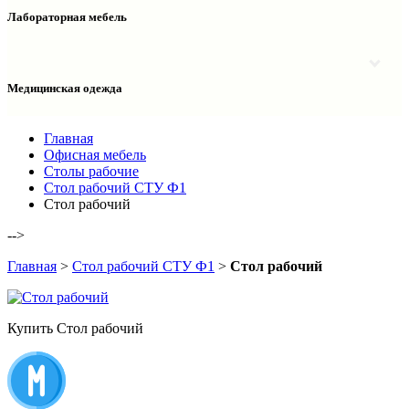
Столы двухтумбовые
Шкафы колонки медицинские
Лабораторная мебель
Столы рабочие
Шкафы медицинские
Тумбы офисные
Столы однотумбовые лабораторные
Шкафы для документов
Тумбы лабораторные
Шкафы для одежды
Тумбы мойки лабораторные
Медицинская одежда
Шкафы колонки
Шкафы колонки лабораторные
Шкафы навесные лабораторные
Халаты и костюмы
Главная
Офисная мебель
Столы рабочие
Стол рабочий СТУ Ф1
Стол рабочий
-->
Главная
>
Стол рабочий СТУ Ф1
>
Стол рабочий
Купить Стол рабочий