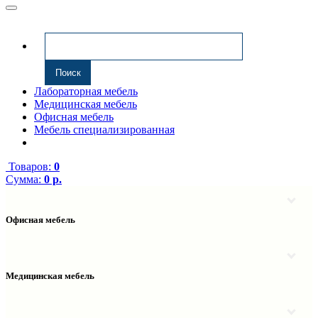
Лабораторная мебель
Медицинская мебель
Офисная мебель
Мебель специализированная
Товаров:
0
Сумма:
0 р.
Офисная мебель
Антресоли
Комплектующие к компьютерным столам
Надстройки
Медицинская мебель
Полки навесные
Столы компьютерные
Тумбы медицинские
Столы однотумбовые
Тумбы мойки медицинские