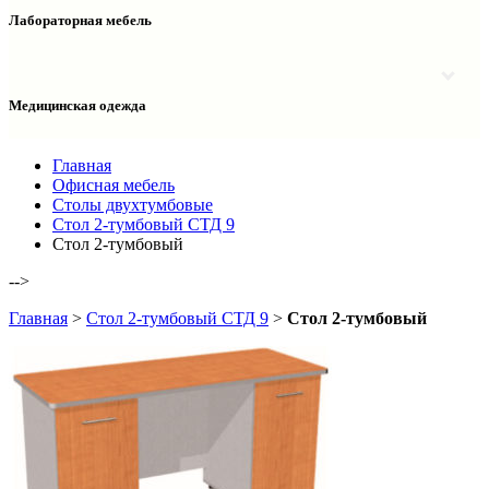
Столы двухтумбовые
Шкафы колонки медицинские
Лабораторная мебель
Столы рабочие
Шкафы медицинские
Тумбы офисные
Столы однотумбовые лабораторные
Шкафы для документов
Тумбы лабораторные
Шкафы для одежды
Тумбы мойки лабораторные
Медицинская одежда
Шкафы колонки
Шкафы колонки лабораторные
Шкафы навесные лабораторные
Халаты и костюмы
Главная
Офисная мебель
Столы двухтумбовые
Стол 2-тумбовый СТД 9
Стол 2-тумбовый
-->
Главная
>
Стол 2-тумбовый СТД 9
>
Стол 2-тумбовый