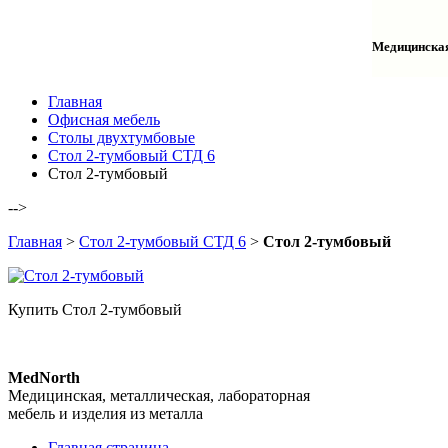
Столы одн
Шкафы для
Тумбы лаб
Шкафы дл
Тумбы мой
Медицинска
Шкафы ко
Шкафы кол
Шкафы нав
Халаты и 
Главная
Офисная мебель
Столы двухтумбовые
Стол 2-тумбовый СТД 6
Стол 2-тумбовый
-->
Главная
>
Стол 2-тумбовый СТД 6
>
Стол 2-тумбовый
Купить Стол 2-тумбовый
MedNorth
Медицинская, металлическая, лабораторная
мебель и изделия из металла
Главная страница