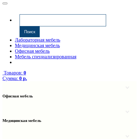
Лабораторная мебель
Медицинская мебель
Офисная мебель
Мебель специализированная
Товаров:
0
Сумма:
0 р.
Офисная мебель
Антресоли
Комплектующие к компьютерным столам
Надстройки
Медицинская мебель
Полки навесные
Столы компьютерные
Тумбы медицинские
Столы однотумбовые
Тумбы мойки медицинские