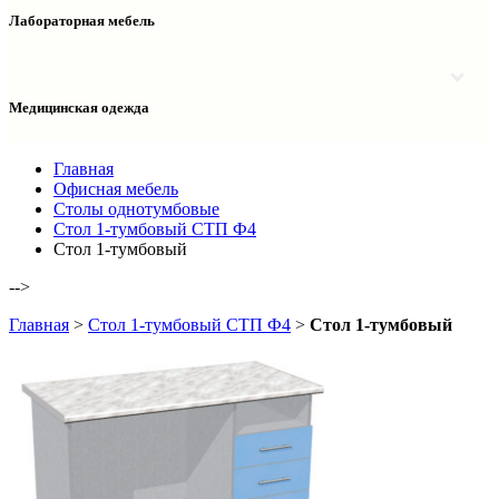
Столы двухтумбовые
Шкафы колонки медицинские
Лабораторная мебель
Столы рабочие
Шкафы медицинские
Тумбы офисные
Столы однотумбовые лабораторные
Шкафы для документов
Тумбы лабораторные
Шкафы для одежды
Тумбы мойки лабораторные
Медицинская одежда
Шкафы колонки
Шкафы колонки лабораторные
Шкафы навесные лабораторные
Халаты и костюмы
Главная
Офисная мебель
Столы однотумбовые
Стол 1-тумбовый СТП Ф4
Стол 1-тумбовый
-->
Главная
>
Стол 1-тумбовый СТП Ф4
>
Стол 1-тумбовый