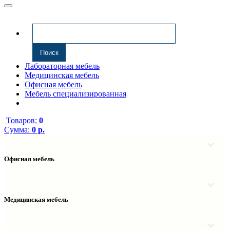
Лабораторная мебель
Медицинская мебель
Офисная мебель
Мебель специализированная
Товаров:
0
Сумма:
0 р.
Офисная мебель
Антресоли
Комплектующие к компьютерным столам
Надстройки
Медицинская мебель
Полки навесные
Столы компьютерные
Тумбы медицинские
Столы однотумбовые
Тумбы мойки медицинские