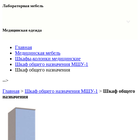
Столы двухтумбовые
Шкафы колонки медицинские
Лабораторная мебель
Столы рабочие
Шкафы медицинские
Тумбы офисные
Столы однотумбовые лабораторные
Шкафы для документов
Тумбы лабораторные
Шкафы для одежды
Тумбы мойки лабораторные
Медицинская одежда
Шкафы колонки
Шкафы колонки лабораторные
Шкафы навесные лабораторные
Халаты и костюмы
Главная
Медицинская мебель
Шкафы-колонки медицинские
Шкаф общего назначения МШУ-1
Шкаф общего назначения
-->
Главная
>
Шкаф общего назначения МШУ-1
>
Шкаф общего
назначения