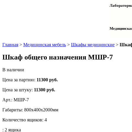
Столы дву
Шкафы кол
Лабораторна
Столы раб
Шкафы ме
Тумбы оф
Столы одн
Шкафы для
Тумбы лаб
Шкафы дл
Тумбы мой
Медицинска
Шкафы ко
Шкафы кол
Шкафы нав
Халаты и 
Главная
>
Медицинская мебель
>
Шкафы медицинские
>
Шкаф
Шкаф общего назначения МШР-7
В наличии
Цена за партию:
11300
руб.
Цена за штуку:
11300 руб.
Арт.:
МШР-7
Габариты:
800х400х2000мм
Количество ящиков:
4
:
2 ящика