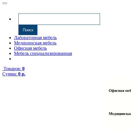
Лабораторная мебель
Медицинская мебель
Офисная мебель
Мебель специализированная
Товаров:
0
Сумма:
0 р.
Офисная ме
Антресоли
Комплекту
Надстройк
Медицинска
Полки нав
Столы ком
Тумбы мед
Столы одн
Тумбы мой