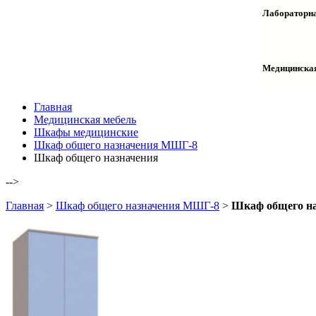
Столы дву
Шкафы кол
Лабораторна
Столы раб
Шкафы ме
Тумбы оф
Столы одн
Шкафы для
Тумбы лаб
Шкафы дл
Тумбы мой
Медицинска
Шкафы ко
Шкафы кол
Шкафы нав
Халаты и 
Главная
Медицинская мебель
Шкафы медицинские
Шкаф общего назначения МШГ-8
Шкаф общего назначения
-->
Главная
>
Шкаф общего назначения МШГ-8
>
Шкаф общего на