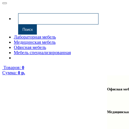
Лабораторная мебель
Медицинская мебель
Офисная мебель
Мебель специализированная
Товаров:
0
Сумма:
0 р.
Офисная ме
Антресоли
Комплекту
Надстройк
Медицинска
Полки нав
Столы ком
Тумбы мед
Столы одн
Тумбы мой