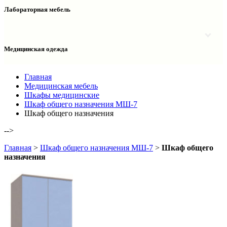
Столы двухтумбовые
Шкафы колонки медицинские
Лабораторная мебель
Столы рабочие
Шкафы медицинские
Тумбы офисные
Столы однотумбовые лабораторные
Шкафы для документов
Тумбы лабораторные
Шкафы для одежды
Тумбы мойки лабораторные
Медицинская одежда
Шкафы колонки
Шкафы колонки лабораторные
Шкафы навесные лабораторные
Халаты и костюмы
Главная
Медицинская мебель
Шкафы медицинские
Шкаф общего назначения МШ-7
Шкаф общего назначения
-->
Главная
>
Шкаф общего назначения МШ-7
>
Шкаф общего
назначения