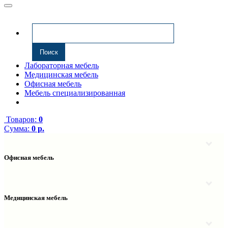
Лабораторная мебель
Медицинская мебель
Офисная мебель
Мебель специализированная
Товаров:
0
Сумма:
0 р.
Офисная мебель
Антресоли
Комплектующие к компьютерным столам
Надстройки
Медицинская мебель
Полки навесные
Столы компьютерные
Тумбы медицинские
Столы однотумбовые
Тумбы мойки медицинские