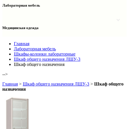
Столы двухтумбовые
Шкафы колонки медицинские
Лабораторная мебель
Столы рабочие
Шкафы медицинские
Тумбы офисные
Столы однотумбовые лабораторные
Шкафы для документов
Тумбы лабораторные
Шкафы для одежды
Тумбы мойки лабораторные
Медицинская одежда
Шкафы колонки
Шкафы колонки лабораторные
Шкафы навесные лабораторные
Халаты и костюмы
Главная
Лабораторная мебель
Шкафы-колонки лабораторные
Шкаф общего назначения ЛШУ-3
Шкаф общего назначения
-->
Главная
>
Шкаф общего назначения ЛШУ-3
>
Шкаф общего
назначения