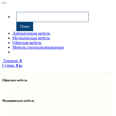
Лабораторная мебель
Медицинская мебель
Офисная мебель
Мебель специализированная
Товаров:
0
Сумма:
0 р.
Офисная мебель
Антресоли
Комплектующие к компьютерным столам
Надстройки
Медицинская мебель
Полки навесные
Столы компьютерные
Тумбы медицинские
Столы однотумбовые
Тумбы мойки медицинские