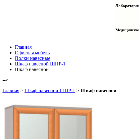
Столы дву
Шкафы кол
Лабораторна
Столы раб
Шкафы ме
Тумбы оф
Столы одн
Шкафы для
Тумбы лаб
Шкафы дл
Тумбы мой
Медицинска
Шкафы ко
Шкафы кол
Шкафы нав
Халаты и 
Главная
Офисная мебель
Полки навесные
Шкаф навесной ШПР-1
Шкаф навесной
-->
Главная
>
Шкаф навесной ШПР-1
>
Шкаф навесной