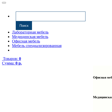
Лабораторная мебель
Медицинская мебель
Офисная мебель
Мебель специализированная
Товаров:
0
Сумма:
0 р.
Офисная ме
Антресоли
Комплекту
Надстройк
Медицинска
Полки нав
Столы ком
Тумбы мед
Столы одн
Тумбы мой