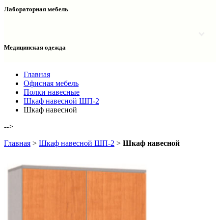
Столы двухтумбовые
Шкафы колонки медицинские
Лабораторная мебель
Столы рабочие
Шкафы медицинские
Тумбы офисные
Столы однотумбовые лабораторные
Шкафы для документов
Тумбы лабораторные
Шкафы для одежды
Тумбы мойки лабораторные
Медицинская одежда
Шкафы колонки
Шкафы колонки лабораторные
Шкафы навесные лабораторные
Халаты и костюмы
Главная
Офисная мебель
Полки навесные
Шкаф навесной ШП-2
Шкаф навесной
-->
Главная
>
Шкаф навесной ШП-2
>
Шкаф навесной