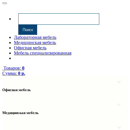
Лабораторная мебель
Медицинская мебель
Офисная мебель
Мебель специализированная
Товаров:
0
Сумма:
0 р.
Офисная мебель
Антресоли
Комплектующие к компьютерным столам
Надстройки
Медицинская мебель
Полки навесные
Столы компьютерные
Тумбы медицинские
Столы однотумбовые
Тумбы мойки медицинские