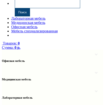
Лабораторная мебель
Медицинская мебель
Офисная мебель
Мебель специализированная
Товаров:
0
Сумма:
0 р.
Офисная мебель
Антресоли
Комплектующие к компьютерным столам
Надстройки
Медицинская мебель
Полки навесные
Столы компьютерные
Тумбы медицинские
Столы однотумбовые
Тумбы мойки медицинские
Столы двухтумбовые
Шкафы колонки медицинские
Лабораторная мебель
Столы рабочие
Шкафы медицинские
Тумбы офисные