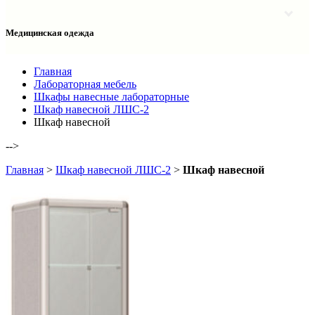
Столы однотумбовые лабораторные
Шкафы для документов
Тумбы лабораторные
Шкафы для одежды
Тумбы мойки лабораторные
Медицинская одежда
Шкафы колонки
Шкафы колонки лабораторные
Шкафы навесные лабораторные
Халаты и костюмы
Главная
Лабораторная мебель
Шкафы навесные лабораторные
Шкаф навесной ЛШС-2
Шкаф навесной
-->
Главная
>
Шкаф навесной ЛШС-2
>
Шкаф навесной