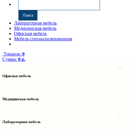
Лабораторная мебель
Медицинская мебель
Офисная мебель
Мебель специализированная
Товаров:
0
Сумма:
0 р.
Офисная мебель
Антресоли
Комплектующие к компьютерным столам
Надстройки
Медицинская мебель
Полки навесные
Столы компьютерные
Тумбы медицинские
Столы однотумбовые
Тумбы мойки медицинские
Столы двухтумбовые
Шкафы колонки медицинские
Лабораторная мебель
Столы рабочие
Шкафы медицинские
Тумбы офисные