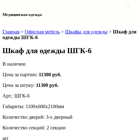
Столы однотумбовые лабораторные
Шкафы для документов
Тумбы лабораторные
Шкафы для одежды
Тумбы мойки лабораторные
Медицинская одежда
Шкафы колонки
Шкафы колонки лабораторные
Шкафы навесные лабораторные
Халаты и костюмы
Главная
>
Офисная мебель
>
Шкафы для одежды
>
Шкаф для
одежды ШГК-6
Шкаф для одежды ШГК-6
В наличии
Цена за партию:
11300
руб.
Цена за штуку:
11300 руб.
Арт.:
ШГК-6
Габариты:
1100х600х2100мм
Количество дверей:
3-х дверный
Количество секций:
2 секции
шт