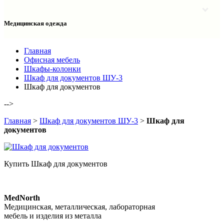
Столы однотумбовые лабораторные
Шкафы для документов
Тумбы лабораторные
Шкафы для одежды
Тумбы мойки лабораторные
Медицинская одежда
Шкафы колонки
Шкафы колонки лабораторные
Шкафы навесные лабораторные
Халаты и костюмы
Главная
Офисная мебель
Шкафы-колонки
Шкаф для документов ШУ-3
Шкаф для документов
-->
Главная
>
Шкаф для документов ШУ-3
>
Шкаф для
документов
Купить Шкаф для документов
MedNorth
Медицинская, металлическая, лабораторная
мебель и изделия из металла