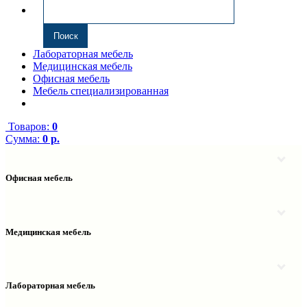
Лабораторная мебель
Медицинская мебель
Офисная мебель
Мебель специализированная
Товаров:
0
Сумма:
0 р.
Офисная мебель
Антресоли
Комплектующие к компьютерным столам
Надстройки
Медицинская мебель
Полки навесные
Столы компьютерные
Тумбы медицинские
Столы однотумбовые
Тумбы мойки медицинские
Столы двухтумбовые
Шкафы колонки медицинские
Лабораторная мебель
Столы рабочие
Шкафы медицинские
Тумбы офисные