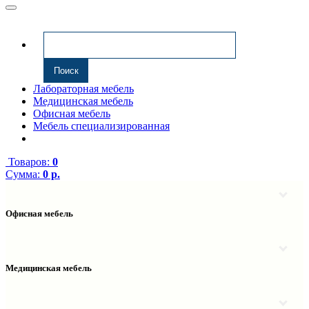
Лабораторная мебель
Медицинская мебель
Офисная мебель
Мебель специализированная
Товаров:
0
Сумма:
0 р.
Офисная мебель
Антресоли
Комплектующие к компьютерным столам
Надстройки
Медицинская мебель
Полки навесные
Столы компьютерные
Тумбы медицинские
Столы однотумбовые
Тумбы мойки медицинские