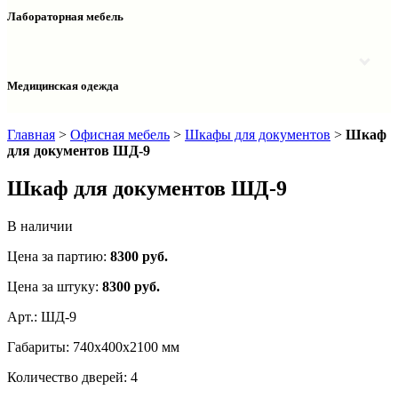
Столы двухтумбовые
Шкафы колонки медицинские
Лабораторная мебель
Столы рабочие
Шкафы медицинские
Тумбы офисные
Столы однотумбовые лабораторные
Шкафы для документов
Тумбы лабораторные
Шкафы для одежды
Тумбы мойки лабораторные
Медицинская одежда
Шкафы колонки
Шкафы колонки лабораторные
Шкафы навесные лабораторные
Халаты и костюмы
Главная
>
Офисная мебель
>
Шкафы для документов
>
Шкаф
для документов ШД-9
Шкаф для документов ШД-9
В наличии
Цена за партию:
8300
руб.
Цена за штуку:
8300 руб.
Арт.:
ШД-9
Габариты:
740х400х2100 мм
Количество дверей:
4