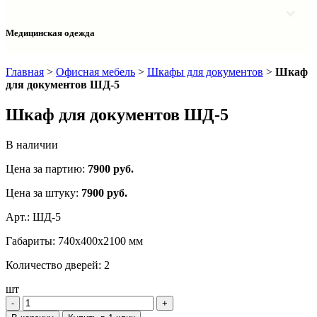
Столы однотумбовые лабораторные
Шкафы для документов
Тумбы лабораторные
Шкафы для одежды
Тумбы мойки лабораторные
Медицинская одежда
Шкафы колонки
Шкафы колонки лабораторные
Шкафы навесные лабораторные
Халаты и костюмы
Главная
>
Офисная мебель
>
Шкафы для документов
>
Шкаф
для документов ШД-5
Шкаф для документов ШД-5
В наличии
Цена за партию:
7900
руб.
Цена за штуку:
7900 руб.
Арт.:
ШД-5
Габариты:
740х400х2100 мм
Количество дверей:
2
шт
‐
+