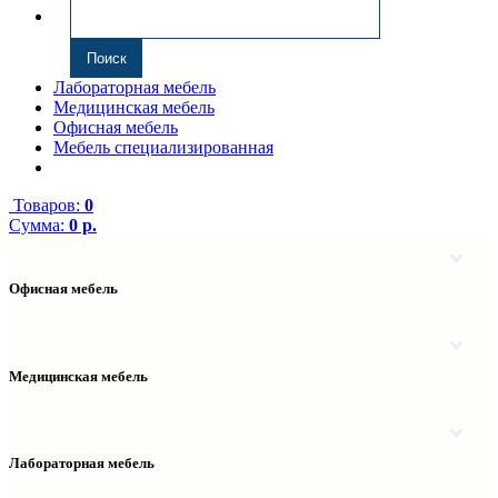
Лабораторная мебель
Медицинская мебель
Офисная мебель
Мебель специализированная
Товаров:
0
Сумма:
0 р.
Офисная мебель
Антресоли
Комплектующие к компьютерным столам
Надстройки
Медицинская мебель
Полки навесные
Столы компьютерные
Тумбы медицинские
Столы однотумбовые
Тумбы мойки медицинские
Столы двухтумбовые
Шкафы колонки медицинские
Лабораторная мебель
Столы рабочие
Шкафы медицинские
Тумбы офисные